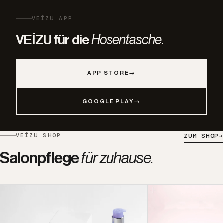
VEÍZU APP
VEÍZU für die
Hosentasche.
APP STORE
→
GOOGLE PLAY
→
VEÍZU SHOP
ZUM SHOP
→
Salonpflege
für zuhause.