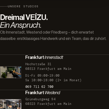
UNSERE STUDIOS
Dreimal VEÍZU.
Ein Anspruch.
Ob Innenstadt, Westend oder Friedberg – dich erwartet
dasselbe: erstklassiges Handwerk und ein Team, das dir zuhört.
Frankfurt
Innenstadt
Hochstraße 31
60313 Frankfurt am Main
Di–Fr 09:00–19:00
Sa 10:00–18:00 (2× im Monat)
069 711 62 700
Frankfurt
Westend
Grüneburgweg 94
60323 Frankfurt am Main