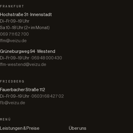
FRANKFURT
Hochstraße 31 · Innenstadt
Di–Fr 09–19 Uhr
Sa 10–18 Uhr (2× im Monat)
069 711 62 700
ffm@veizu.de
Grüneburgweg 94 · Westend
Di–Fr 09–19 Uhr ·
069 48 000 430
ffm-westend@veizu.de
FRIEDBERG
Fauerbacher Straße 112
Di–Fr 09–19 Uhr ·
06031 68 427 02
fb@veizu.de
MENÜ
Leistungen & Preise
Über uns